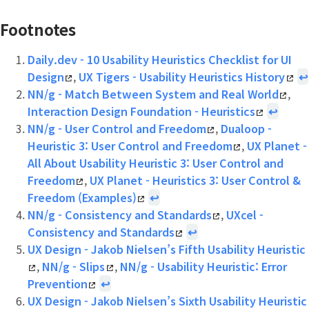
Footnotes
Daily.dev - 10 Usability Heuristics Checklist for UI
Design
,
UX Tigers - Usability Heuristics History
↩
NN/g - Match Between System and Real World
,
Interaction Design Foundation - Heuristics
↩
NN/g - User Control and Freedom
,
Dualoop -
Heuristic 3: User Control and Freedom
,
UX Planet -
All About Usability Heuristic 3: User Control and
Freedom
,
UX Planet - Heuristics 3: User Control &
Freedom (Examples)
↩
NN/g - Consistency and Standards
,
UXcel -
Consistency and Standards
↩
UX Design - Jakob Nielsen’s Fifth Usability Heuristic
,
NN/g - Slips
,
NN/g - Usability Heuristic: Error
Prevention
↩
UX Design - Jakob Nielsen’s Sixth Usability Heuristic