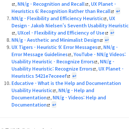
,
NN/g - Recognition and Recall
,
UX Planet -
Heuristics 6: Recognition Rather than Recall
↩
NN/g - Flexibility and Efficiency Heuristic
,
UX
Design - Jakob Nielsen’s Seventh Usability Heuristic
,
UXcel - Flexibility and Efficiency of Use
↩
NN/g - Aesthetic and Minimalist Design
↩
UX Tigers - Heuristic 9: Error Messages
,
NN/g -
Error Message Guidelines
,
YouTube - NN/g Videos:
Usability Heuristic - Recognize Errors
,
NN/g -
Usability Heuristic: Recognize Errors
,
UX Planet -
Heuristics 5421e7eceeef
↩
Educative - What is the Help and Documentation
Usability Heuristic
,
NN/g - Help and
Documentation
,
NN/g - Videos: Help and
Documentation
↩